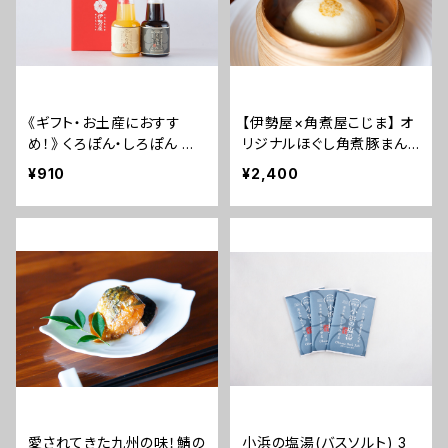
《ギフト・お土産におすす
【伊勢屋×角煮屋こじま】 オ
め！》 くろぽん・しろぽん ミ
リジナルほぐし角煮豚まん(1
ニサイズ2本セット
個80g×6個)
¥910
¥2,400
愛されてきた九州の味！鯖の
小浜の塩湯(バスソルト) 3