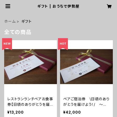
ギフト | おうちで伊勢屋
ホーム
ギフト
全ての商品
レストランランチペアお食事
ペアご宿泊券 \日頃のあり
券【日頃のありがとうを届け
がとうを届けよう！/ ～ス
よう！】～大浴場温泉入浴付
タンダードルーム1泊2食付
¥13,200
¥42,000
き～
～