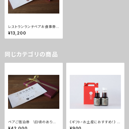
レストランランチペアお食事券
【日頃のありがとうを届けよう！】
¥13,200
～大浴場温泉入浴付き～
同じカテゴリの商品
ペアご宿泊券 \日頃のありが
《ギフト・お土産におすすめ！》 く
とうを届けよう！/ ～スタンダー
ろぽんミニ 2本セット
¥42,000
¥900