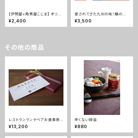
【伊勢屋×角煮屋こじま】 オリジ
愛されてきた九州の味！鯖の糠
ナルほぐし角煮豚まん(1個80g×
床炊き(1箱:2切れ×8パック入)
¥2,400
¥3,500
6個)
その他の商品
レストランランチペアお食事券
辛くない辣油
【日頃のありがとうを届けよう！】
¥13,200
¥880
～大浴場温泉入浴付き～