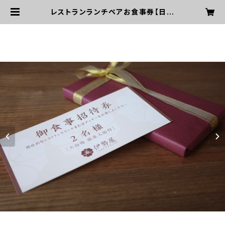
レストランランチペアお食事券【日頃
のありがとうを届けよう！】～大浴場温
泉入浴付き～ | おうちで伊勢屋