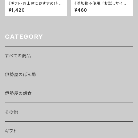
《ギフト・お土産におすすめ！》 く
《添加物不使用／お試しサイ
ろぽん 2本セット
ズ！》 伊勢屋のぽん酢 しろぽん
¥1,420
¥460
ミニ
CATEGORY
すべての商品
伊勢屋のぽん酢
伊勢屋の朝食
その他
ギフト