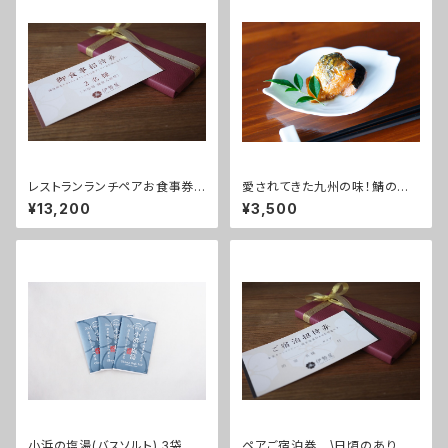
レストランランチペアお食事券
愛されてきた九州の味！鯖の糠
【日頃のありがとうを届けよう！】
床炊き(1箱:2切れ×8パック入)
¥13,200
¥3,500
～大浴場温泉入浴付き～
小浜の塩湯(バスソルト) 3袋セッ
ペアご宿泊券 \日頃のありが