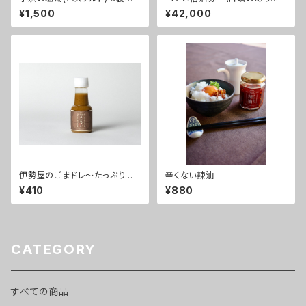
ト
とうを届けよう！/ ～スタンダー
¥1,500
¥42,000
ドルーム1泊2食付～
伊勢屋のごまドレ～たっぷりご
辛くない辣油
まの風味香るオリジナルドレッシ
¥410
¥880
ング
CATEGORY
すべての商品