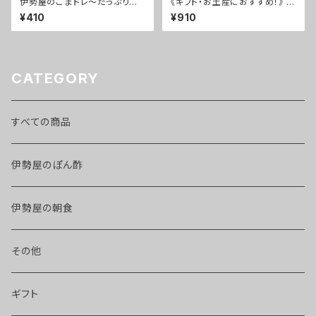
伊勢屋のごまドレ～たっぷりご
《ギフト・お土産におすすめ！》 く
まの風味香るオリジナルドレッシ
ろぽん・しろぽん ミニサイズ2本
¥410
¥910
ング
セット
CATEGORY
すべての商品
伊勢屋のぽん酢
伊勢屋の朝食
その他
ギフト