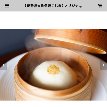
【伊勢屋×角煮屋こじま】 オリジナル
ほぐし角煮豚まん(1個80g×6個) |
おうちで伊勢屋