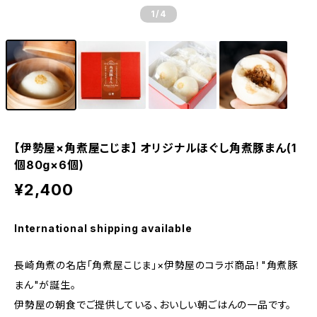
1
/4
【伊勢屋×角煮屋こじま】 オリジナルほぐし角煮豚まん(1
個80g×6個)
¥2,400
International shipping available
長崎角煮の名店「角煮屋こじま」×伊勢屋のコラボ商品！"角煮豚
まん"が誕生。
伊勢屋の朝食でご提供している、おいしい朝ごはんの一品です。