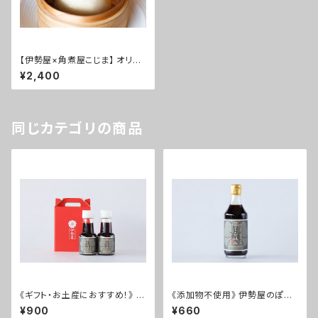
【伊勢屋×角煮屋こじま】 オリジ
ナルほぐし角煮豚まん(1個80g×
¥2,400
6個)
同じカテゴリの商品
《ギフト・お土産におすすめ！》 く
《添加物不使用》 伊勢屋のぽん
ろぽんミニ 2本セット
酢 くろぽん
¥900
¥660