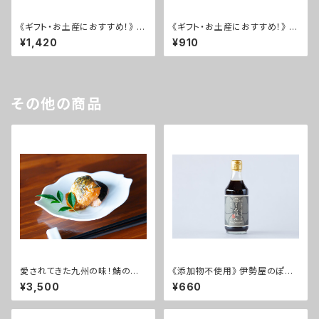
《ギフト・お土産におすすめ！》 く
《ギフト・お土産におすすめ！》 く
ろぽん 2本セット
ろぽん・しろぽん ミニサイズ2本
¥1,420
¥910
セット
その他の商品
愛されてきた九州の味！鯖の糠
《添加物不使用》 伊勢屋のぽん
床炊き(1箱:2切れ×8パック入)
酢 くろぽん
¥3,500
¥660