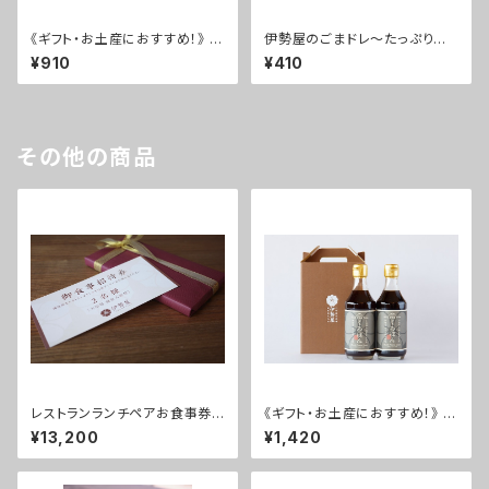
《ギフト・お土産におすすめ！》 く
伊勢屋のごまドレ～たっぷりご
ろぽん・しろぽん ミニサイズ2本
まの風味香るオリジナルドレッシ
¥910
¥410
セット
ング
その他の商品
レストランランチペアお食事券
《ギフト・お土産におすすめ！》 く
【日頃のありがとうを届けよう！】
ろぽん 2本セット
¥13,200
¥1,420
～大浴場温泉入浴付き～