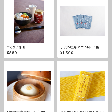
辛くない辣油
小浜の塩湯(バスソルト) 3袋セッ
ト
¥880
¥1,500