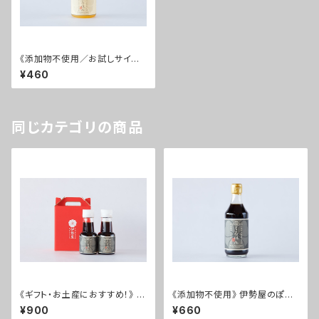
《添加物不使用／お試しサイ
ズ！》 伊勢屋のぽん酢 しろぽん
¥460
ミニ
同じカテゴリの商品
《ギフト・お土産におすすめ！》 く
《添加物不使用》 伊勢屋のぽん
ろぽんミニ 2本セット
酢 くろぽん
¥900
¥660