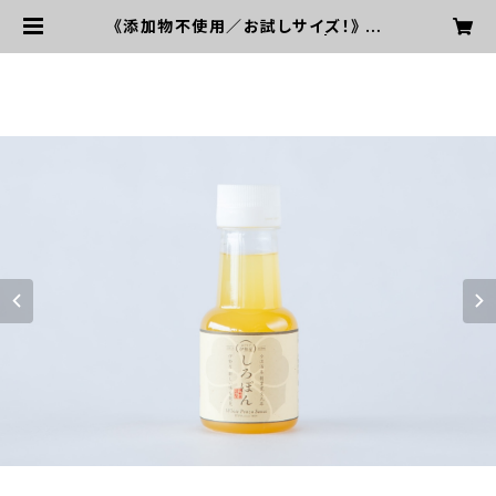
《添加物不使用／お試しサイズ！》 伊
勢屋のぽん酢 しろぽんミニ | おうち
で伊勢屋