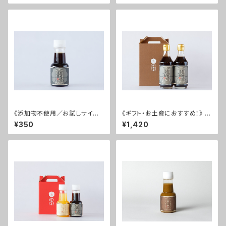
《添加物不使用／お試しサイ
《ギフト・お土産におすすめ！》 く
ズ！》 伊勢屋のぽん酢 くろぽんミ
ろぽん 2本セット
¥350
¥1,420
ニ