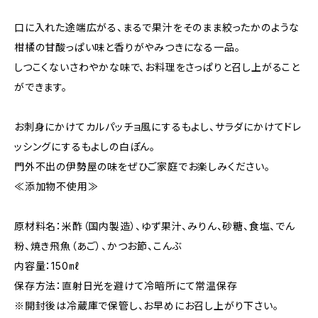
口に入れた途端広がる、まるで果汁をそのまま絞ったかのような
柑橘の甘酸っぱい味と香りがやみつきになる一品。
しつこくないさわやかな味で、お料理をさっぱりと召し上がること
ができます。
お刺身にかけてカルパッチョ風にするもよし、サラダにかけてドレ
ッシングにするもよしの白ぽん。
門外不出の伊勢屋の味をぜひご家庭でお楽しみください。
≪添加物不使用≫
原材料名：米酢（国内製造）、ゆず果汁、みりん、砂糖、食塩、でん
粉、焼き飛魚（あご）、かつお節、こんぶ
内容量：150㎖
保存方法：直射日光を避けて冷暗所にて常温保存
※開封後は冷蔵庫で保管し、お早めにお召し上がり下さい。