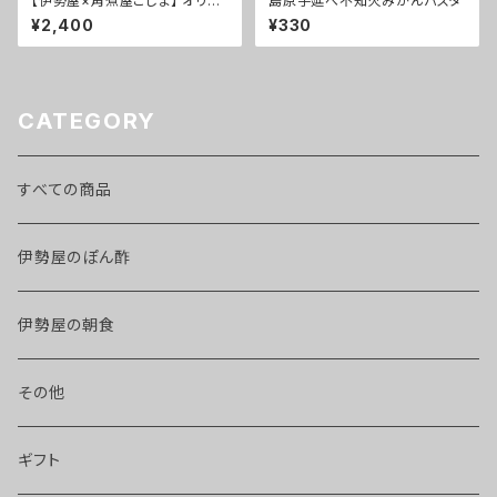
【伊勢屋×角煮屋こじま】 オリジ
島原手延べ不知火みかんパスタ
ナルほぐし角煮豚まん(1個80g×
¥2,400
¥330
6個)
CATEGORY
すべての商品
伊勢屋のぽん酢
伊勢屋の朝食
その他
ギフト