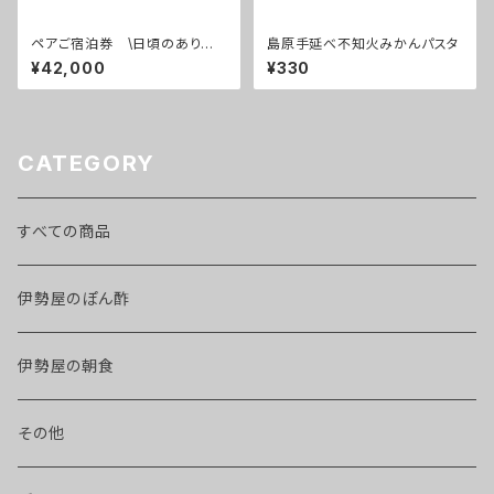
ペアご宿泊券 \日頃のありが
島原手延べ不知火みかんパスタ
とうを届けよう！/ ～スタンダー
¥42,000
¥330
ドルーム1泊2食付～
CATEGORY
すべての商品
伊勢屋のぽん酢
伊勢屋の朝食
その他