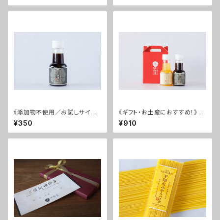
《添加物不使用／お試しサイ
《ギフト・お土産におすすめ！》 く
ズ！》 伊勢屋のぽん酢 くろぽんミ
ろぽん・しろぽん ミニサイズ2本
¥350
¥910
ニ
セット