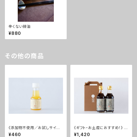
辛くない辣油
¥880
その他の商品
《添加物不使用／お試しサイ
《ギフト・お土産におすすめ！》 く
ズ！》 伊勢屋のぽん酢 しろぽん
ろぽん 2本セット
¥460
¥1,420
ミニ